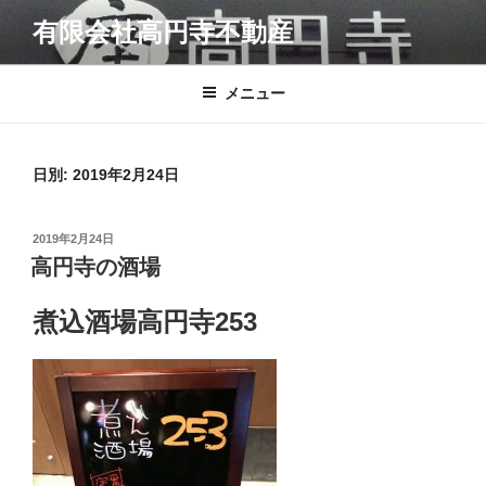
コ
有限会社高円寺不動産
ン
テ
ン
メニュー
ツ
へ
ス
日別: 2019年2月24日
キ
ッ
投
2019年2月24日
プ
稿
高円寺の酒場
日:
煮込酒場高円寺253