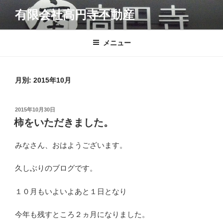
コ
有限会社高円寺不動産
ン
テ
ン
メニュー
ツ
へ
ス
月別: 2015年10月
キ
ッ
投
2015年10月30日
プ
稿
柿をいただきました。
日:
みなさん、おはようございます。
久しぶりのブログです。
１０月もいよいよあと１日となり
今年も残すところ２ヵ月になりました。