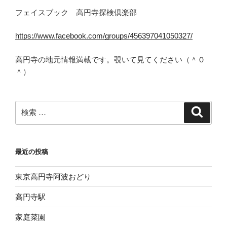
フェイスブック 高円寺探検倶楽部
https://www.facebook.com/groups/456397041050327/
高円寺の地元情報満載です。覗いて見てください（＾０
＾）
検
検
索
索:
最近の投稿
東京高円寺阿波おどり
高円寺駅
家庭菜園