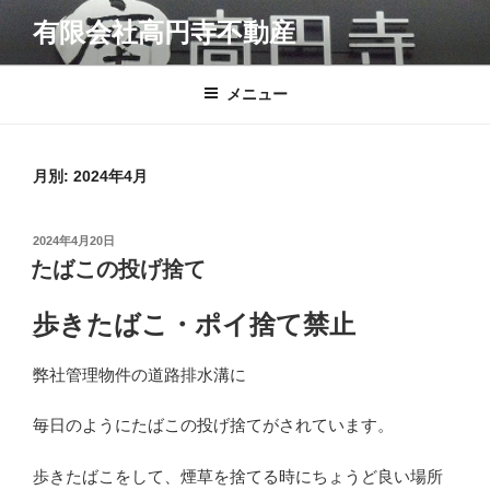
コ
有限会社高円寺不動産
ン
テ
ン
メニュー
ツ
へ
ス
月別: 2024年4月
キ
ッ
投
2024年4月20日
プ
稿
たばこの投げ捨て
日:
歩きたばこ・ポイ捨て禁止
弊社管理物件の道路排水溝に
毎日のようにたばこの投げ捨てがされています。
歩きたばこをして、煙草を捨てる時にちょうど良い場所