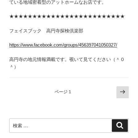
ている地域密着型のアットホームなお店です。
★★★★★★★★★★★★★★★★★★★★★★★★★
フェイスブック 高円寺探検倶楽部
https://www.facebook.com/groups/456397041050327/
高円寺の地元情報満載です。覗いて見てください（＾０
＾）
投
次
ページ
1
の
稿
ペ
ナ
ー
ビ
ジ
検
検
ゲ
索
索:
ー