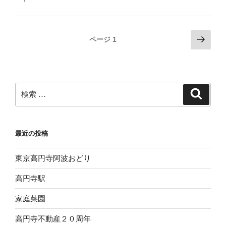
投
次
ページ
1
の
稿
ペ
ナ
ー
ビ
ジ
検
検
ゲ
索
索:
ー
シ
最近の投稿
ョ
ン
東京高円寺阿波おどり
高円寺駅
家庭菜園
高円寺不動産２０周年